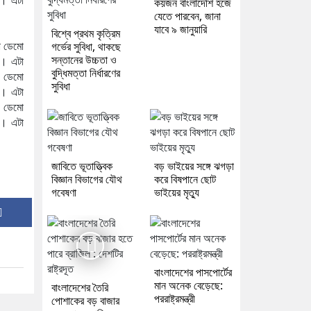
কয়জন বাংলাদেশি হজে
যেতে পারবেন, জানা
যাবে ৯ জানুয়ারি
বিশ্বে প্রথম কৃত্রিম
া ডেমো
গর্ভের সুবিধা, থাকছে
সন্তানের উচ্চতা ও
। এটা
বুদ্ধিমত্তা নির্ধারণের
 ডেমো
সুবিধা
। এটা
 ডেমো
। এটা
জাবিতে ভূতাত্ত্বিক
বড় ভাইয়ের সঙ্গে ঝগড়া
বিজ্ঞান বিভাগের যৌথ
করে বিষপানে ছোট
গবেষণা
ভাইয়ের মৃত্যু
বাংলাদেশের পাসপোর্টের
মান অনেক বেড়েছে:
বাংলাদেশের তৈরি
পররাষ্ট্রমন্ত্রী
পোশাকের বড় বাজার