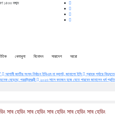
াবণ ১৪৩৩
বঙ্গাব্দ
জাতিক
খেলাধুলা
বিনোদন
সারাদেশ
আরো
ন’
আগামী জাতীয় সংসদ নির্বাচন ইভিএম না ব্যালট, জানালো ইসি
গ্রাহক পর্যায়ে বিদ্যুত
েক বেড়েছে: পররাষ্ট্রমন্ত্রী
২০২৩ সালে কতজন হজে যেতে পারবেন জানালেন ধর্ম প্রতিমন্
ডিং সাব হেডিং সাব হেডিং সাব হেডিং সাব হেডিং সাব হেডিং