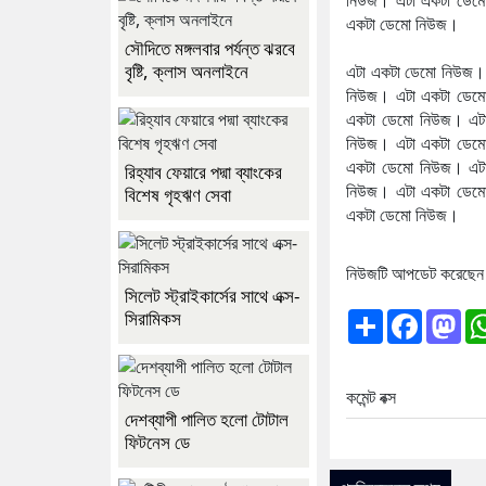
একটা ডেমো নিউজ।
সৌদিতে মঙ্গলবার পর্যন্ত ঝরবে
বৃষ্টি, ক্লাস অনলাইনে
এটা একটা ডেমো নিউজ।
নিউজ। এটা একটা ডেম
একটা ডেমো নিউজ। এট
নিউজ। এটা একটা ডেম
একটা ডেমো নিউজ। এট
রিহ্যাব ফেয়ারে পদ্মা ব্যাংকের
নিউজ। এটা একটা ডেম
বিশেষ গৃহঋণ সেবা
একটা ডেমো নিউজ।
নিউজটি আপডেট করেছে
সিলেট স্ট্রাইকার্সের সাথে এক্স-
Share
Facebo
Ma
সিরামিকস
কমেন্ট বক্স
দেশব্যাপী পালিত হলো টোটাল
ফিটনেস ডে