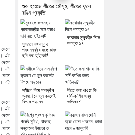
শুরু হয়েছে শীতের মৌসুম, শীতের ফুলে
রঙিন প্রকৃতি
করোনায় মৃত্যুহীন দিনে
শনাক্ত ১৭
ম্যুরালে বঙ্গবন্ধু ও
া ডেমো
প্রধানমন্ত্রীর সঙ্গে কারও
। এটা
ছবি নয়: হাইকোর্ট
 ডেমো
। এটা
 ডেমো
। এটা
সঙ্গীকে নিয়ে মালদ্বীপ
শীতে কলা খাওয়া কি
ভ্রমণে যে ভুল করলেই
সর্দি-কাশির জন্য
বিপদে পড়বেন
ক্ষতিকর?
া ডেমো
। এটা
 ডেমো
। এটা
 ডেমো
। এটা