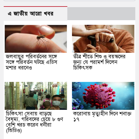
এ জাতীয় আরো খবর
জলবায়ুর পরিবর্তনের সঙ্গে
তীব্র শীতে শিশু ও বয়স্কদের
সঙ্গে পরিবর্তন ঘটছে এডিস
জন্য যে পরামর্শ দিলেন
মশার ধরনেও
চিকিৎসক
চিকিৎসা সেবায় বাড়ছে
করোনায় মৃত্যুহীন দিনে শনাক্ত
বৈষম্য, গরিবদের চেয়ে ৮ গুণ
১৭
বেশি খরচ করেন ধনীরা
(ভিডিও)