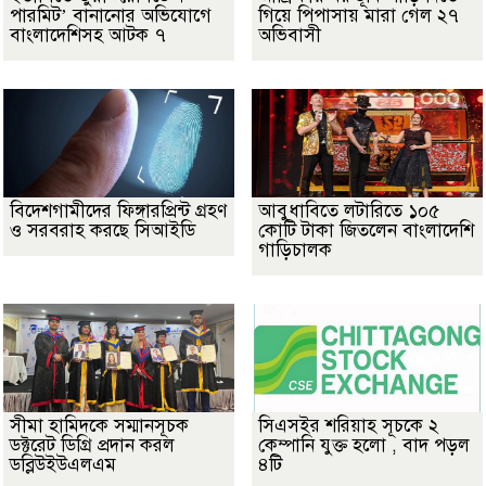
পারমিট’ বানানোর অভিযোগে
গিয়ে পিপাসায় মারা গেল ২৭
বাংলাদেশিসহ আটক ৭
অভিবাসী
বিদেশগামীদের ফিঙ্গারপ্রিন্ট গ্রহণ
আবুধাবিতে লটারিতে ১০৫
ও সরবরাহ করছে সিআইডি
কোটি টাকা জিতলেন বাংলাদেশি
গাড়িচালক
সীমা হামিদকে সম্মানসূচক
সিএসইর শরিয়াহ সূচকে ২
ডক্টরেট ডিগ্রি প্রদান করল
কেম্পানি যুক্ত হলো , বাদ পড়ল
ডব্লিউইউএলএম
৪টি