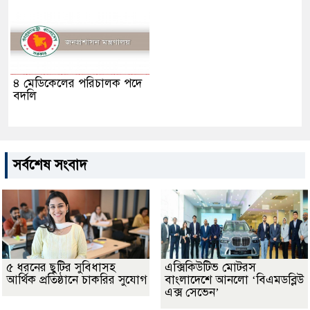
৪ মেডিকেলের পরিচালক পদে
বদলি
সর্বশেষ সংবাদ
৫ ধরনের ছুটির সুবিধাসহ
এক্সিকিউটিভ মোটরস
আর্থিক প্রতিষ্ঠানে চাকরির সুযোগ
বাংলাদেশে আনলো ‘বিএমডব্লিউ
এক্স সেভেন’