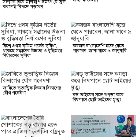
সঙ্গীকে নিয়ে মালদ্বীপ ভ্রমণে যে ভুল
করলেই বিপদে পড়বেন
বিশ্বে প্রথম কৃত্রিম গর্ভের সুবিধা,
কয়জন বাংলাদেশি হজে যেতে
থাকছে সন্তানের উচ্চতা ও বুদ্ধিমত্তা
পারবেন, জানা যাবে ৯ জানুয়ারি
নির্ধারণের সুবিধা
জাবিতে ভূতাত্ত্বিক বিজ্ঞান বিভাগের
যৌথ গবেষণা
বড় ভাইয়ের সঙ্গে ঝগড়া করে
বিষপানে ছোট ভাইয়ের মৃত্যু