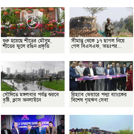
শুরু হয়েছে শীতের মৌসুম,
সীমান্ত থেকে ১৭ ছাগল নিয়ে
শীতের ফুলে রঙিন প্রকৃতি
গেল বিএসএফ, অতঃপর...
সৌদিতে মঙ্গলবার পর্যন্ত ঝরবে
রিহ্যাব ফেয়ারে পদ্মা ব্যাংকের
বৃষ্টি, ক্লাস অনলাইনে
বিশেষ গৃহঋণ সেবা