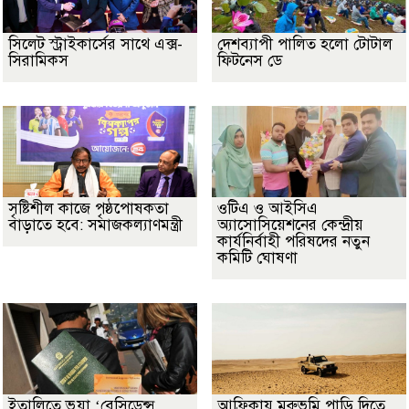
সিলেট স্ট্রাইকার্সের সাথে এক্স-
দেশব্যাপী পালিত হলো টোটাল
সিরামিকস
ফিটনেস ডে
সৃষ্টিশীল কাজে পৃষ্ঠপোষকতা
ওটিএ ও আইসিএ
বাড়াতে হবে: সমাজকল্যাণমন্ত্রী
অ্যাসোসিয়েশনের কেন্দ্রীয়
কার্যনির্বাহী পরিষদের নতুন
কমিটি ঘোষণা
ইতালিতে ভুয়া ‘রেসিডেন্স
আফ্রিকায় মরুভূমি পাড়ি দিতে