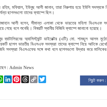
র রহিম, মফিয়াল, ইউনুছ আলী জানান, তারা নিরুপায় হয়ে ইউপি সদস্যকে ব
পর্যন্ত ছাগলগুলো তাদের ক্যাম্পে ছিল।
াজাহান আলী বলেন, সীমান্ত এলাকা থেকে ভারতের মহিলা বিএসএফ সদ
ে গেছে বলে শুনেছি। বিষয়টি স্থানীয় বিজিবি ক্যাম্পে জানানো হয়েছে।
র ব্যাটালিয়নের অ্যাসিস্ট্যান্ট ডাইরেক্টর (এটি) মো. শামছুল আলম মুঠ
কয়েকটি ছাগল ভারতীয় বিএসএফ সদস্যরা তাদের ক্যাম্পে নিয়ে আটকে রেখ
বি সদস্যরা বিএসএফের সঙ্গে কথা বলে ছাগলগুলো উদ্ধার করে মালিকের
েছেন : Admin News
ok
stodon
WhatsApp
LinkedIn
Pinterest
Threads
Copy
Twitter
প্রিন্ট করুন 
Link