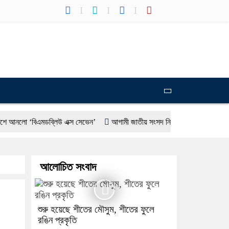
বিএমডব্লিউ এক্স সেভেন’
আগামী জাতীয় সংসদ নির্বাচন ইভিএম না ব্যালট, জানালো ইস
ারে ব্রাজিল : দেশটির রাষ্ট্রদূত
বাংলাদেশের পাসপোর্টের মান অনেক বেড়েছে: পররাষ্ট্রমন
আলোচিত সংবাদ
শুরু হয়েছে শীতের মৌসুম, শীতের ফুলে
রঙিন প্রকৃতি