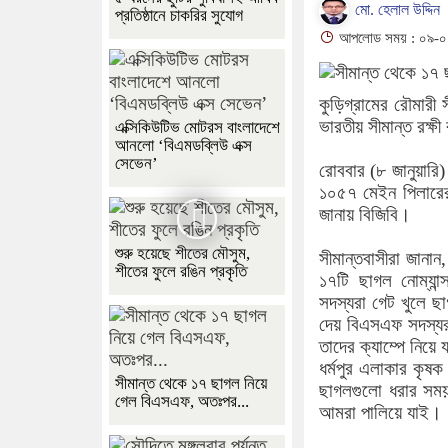
মো. হেলাল উদ্দিন
প্রতিষ্ঠানে চাকরির সুযোগ
আপলোড সময় : ০৯-০১
কুড়িগ্রামের রৌমারী
ভারতীয় সীমান্ত রক্ষ
এক্সিকিউটিভ মোটরস বাংলাদেশে
আনলো ‘বিএমডব্লিউ এক্স
সেভেন’
রোববার (৮ জানুয়ারি)
১০৫৭ মেইন পিলারে
জানায় বিজিবি।
শুরু হয়েছে শীতের মৌসুম,
সীমান্তবাসীরা জানান
শীতের ফুলে রঙিন প্রকৃতি
১৭টি ছাগল নোম্যান্
সদস্যরা গেট খুলে 
দেয় বিএসএফ সদস্যর
তাদের ক্যাম্পে নিয়ে
ধর্মপুর এলাকার কৃ
সীমান্ত থেকে ১৭ ছাগল নিয়ে
ছাগলগুলো ধরার সময়
গেল বিএসএফ, অতঃপর...
আমরা পালিয়ে যাই।