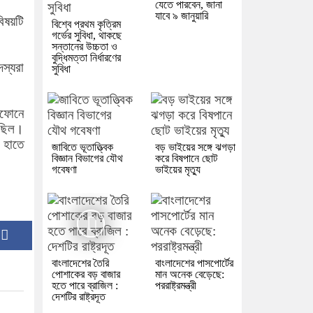
যেতে পারবেন, জানা
যাবে ৯ জানুয়ারি
িষয়টি
বিশ্বে প্রথম কৃত্রিম
গর্ভের সুবিধা, থাকছে
সন্তানের উচ্চতা ও
বুদ্ধিমত্তা নির্ধারণের
স্যরা
সুবিধা
োফোনে
েছিল।
 হাতে
জাবিতে ভূতাত্ত্বিক
বড় ভাইয়ের সঙ্গে ঝগড়া
বিজ্ঞান বিভাগের যৌথ
করে বিষপানে ছোট
গবেষণা
ভাইয়ের মৃত্যু
:
বাংলাদেশের তৈরি
বাংলাদেশের পাসপোর্টের
পোশাকের বড় বাজার
মান অনেক বেড়েছে:
হতে পারে ব্রাজিল :
পররাষ্ট্রমন্ত্রী
দেশটির রাষ্ট্রদূত