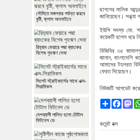
ছাগলের মালিক আব্দু
সৌদিতে মঙ্গলবার পর্যন্ত ঝরবে
জানিয়েছেন। সন্ধ্যা 
বৃষ্টি, ক্লাস অনলাইনে
ইউপি সদস্য মো. শ
কয়েকটি ছাগল ধরে নিয়
রিহ্যাব ফেয়ারে পদ্মা ব্যাংকের
বিজিবির ৩৫ জামালপু
বিশেষ গৃহঋণ সেবা
জানান, বাংলাদেশি 
আমাদের টহলরত বিজি
ফেরত দিয়েছেন।
সিলেট স্ট্রাইকার্সের সাথে এক্স-
সিরামিকস
নিউজটি আপডেট কর
Share
Facebo
Ma
দেশব্যাপী পালিত হলো টোটাল
ফিটনেস ডে
কমেন্ট বক্স