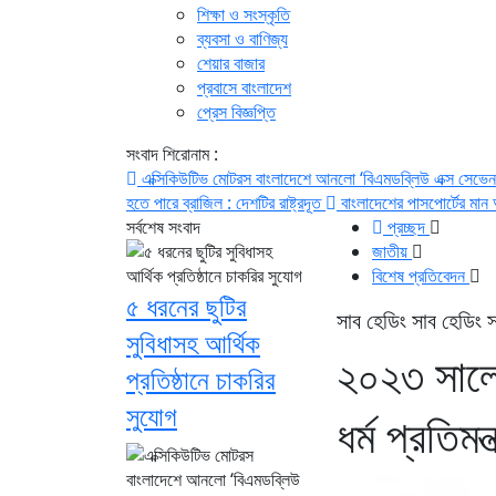
শিক্ষা ও সংস্কৃতি
ব্যবসা ও বাণিজ্য
শেয়ার বাজার
প্রবাসে বাংলাদেশ
প্রেস বিজ্ঞপ্তি
সংবাদ শিরোনাম :
এক্সিকিউটিভ মোটরস বাংলাদেশে আনলো ‘বিএমডব্লিউ এক্স সেভে
হতে পারে ব্রাজিল : দেশটির রাষ্ট্রদূত
বাংলাদেশের পাসপোর্টের মান অন
সর্বশেষ সংবাদ
প্রচ্ছদ
জাতীয়
বিশেষ প্রতিবেদন
৫ ধরনের ছুটির
সাব হেডিং সাব হেডিং স
সুবিধাসহ আর্থিক
২০২৩ সালে
প্রতিষ্ঠানে চাকরির
সুযোগ
ধর্ম প্রতিমন্ত