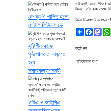
এটা একটা ডেমো নিউজ। এট
নিউজ। এটা একটা ডেমো ন
দেশব্যাপী পালিত হলো
নিউজটি আপডেট করেছেন 
টোটাল ফিটনেস ডে
Share
Facebook
Mas
সৃষ্টিশীল কাজে
কমেন্ট বক্স
পৃষ্ঠপোষকতা বাড়াতে
হবে:
প্রতিবেদকের তথ্য
সমাজকল্যাণমন্ত্রী
ওটিএ ও আইসিএ
অ্যাসোসিয়েশনের