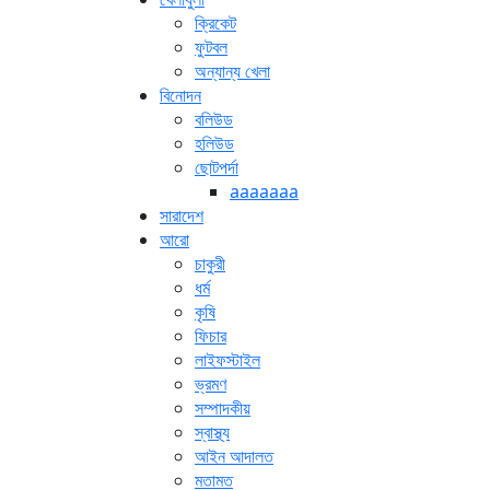
ক্রিকেট
ফুটবল
অন্যান্য খেলা
বিনোদন
বলিউড
হলিউড
ছোটপর্দা
aaaaaaa
সারাদেশ
আরো
চাকুরী
ধর্ম
কৃষি
ফিচার
লাইফস্টাইল
ভ্রমণ
সম্পাদকীয়
স্বাস্থ্য
আইন আদালত
মতামত