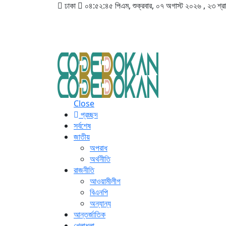
ঢাকা
০৪:৫২:৪৬ পিএম
, শুক্রবার, ০৭ অগাস্ট ২০২৬ ,
২৩ শ্র
Close
প্রচ্ছদ
সর্বশেষ
জাতীয়
অপরাধ
অর্থনীতি
রাজনীতি
আওয়ামীলীগ
বিএনপি
অন্যান্য
আন্তর্জাতিক
খেলাধুলা