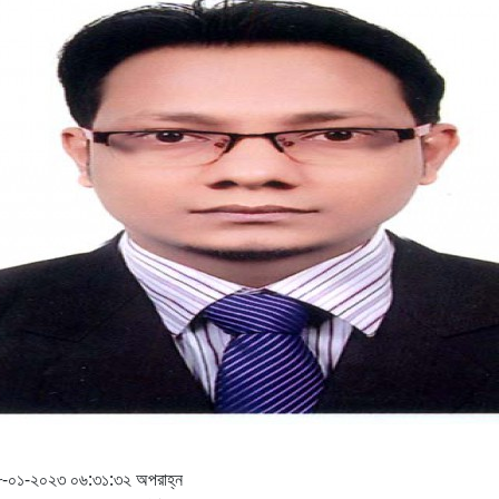
-০১-২০২৩ ০৬:৩১:৩২ অপরাহ্ন