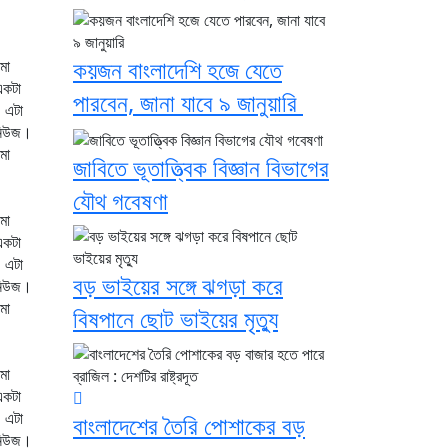
কয়জন বাংলাদেশি হজে যেতে
মো
একটা
পারবেন, জানা যাবে ৯ জানুয়ারি
 এটা
নিউজ।
মো
জাবিতে ভূতাত্ত্বিক বিজ্ঞান বিভাগের
যৌথ গবেষণা
মো
একটা
 এটা
বড় ভাইয়ের সঙ্গে ঝগড়া করে
নিউজ।
মো
বিষপানে ছোট ভাইয়ের মৃত্যু
মো
একটা
 এটা
বাংলাদেশের তৈরি পোশাকের বড়
নিউজ।