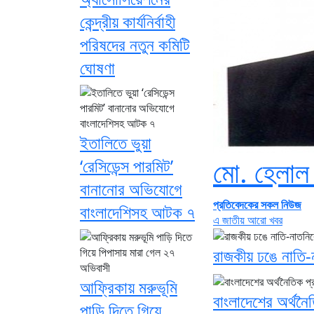
কেন্দ্রীয় কার্যনির্বাহী
পরিষদের নতুন কমিটি
ঘোষণা
ইতালিতে ভুয়া
মো. হেলাল 
‘রেসিডেন্স পারমিট’
বানানোর অভিযোগে
প্রতিবেদকের সকল নিউজ
বাংলাদেশিসহ আটক ৭
এ জাতীয় আরো খবর
রাজকীয় ঢঙে নাতি-
আফ্রিকায় মরুভূমি
বাংলাদেশের অর্থনৈ
পাড়ি দিতে গিয়ে