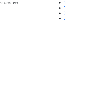
াবণ ১৪৩৩
বঙ্গাব্দ