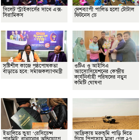
সিলেট স্ট্রাইকার্সের সাথে এক্স-
দেশব্যাপী পালিত হলো টোটাল
সিরামিকস
ফিটনেস ডে
সৃষ্টিশীল কাজে পৃষ্ঠপোষকতা
ওটিএ ও আইসিএ
বাড়াতে হবে: সমাজকল্যাণমন্ত্রী
অ্যাসোসিয়েশনের কেন্দ্রীয়
কার্যনির্বাহী পরিষদের নতুন
কমিটি ঘোষণা
ইতালিতে ভুয়া ‘রেসিডেন্স
আফ্রিকায় মরুভূমি পাড়ি দিতে
পারমিট’ বানানোর অভিযোগে
গিয়ে পিপাসায় মারা গেল ২৭