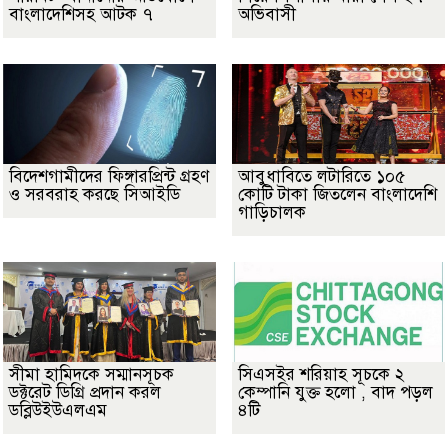
বাংলাদেশিসহ আটক ৭
অভিবাসী
বিদেশগামীদের ফিঙ্গারপ্রিন্ট গ্রহণ
আবুধাবিতে লটারিতে ১০৫
ও সরবরাহ করছে সিআইডি
কোটি টাকা জিতলেন বাংলাদেশি
গাড়িচালক
সীমা হামিদকে সম্মানসূচক
সিএসইর শরিয়াহ সূচকে ২
ডক্টরেট ডিগ্রি প্রদান করল
কেম্পানি যুক্ত হলো , বাদ পড়ল
ডব্লিউইউএলএম
৪টি