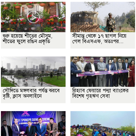
শুরু হয়েছে শীতের মৌসুম,
সীমান্ত থেকে ১৭ ছাগল নিয়ে
শীতের ফুলে রঙিন প্রকৃতি
গেল বিএসএফ, অতঃপর...
সৌদিতে মঙ্গলবার পর্যন্ত ঝরবে
রিহ্যাব ফেয়ারে পদ্মা ব্যাংকের
বৃষ্টি, ক্লাস অনলাইনে
বিশেষ গৃহঋণ সেবা