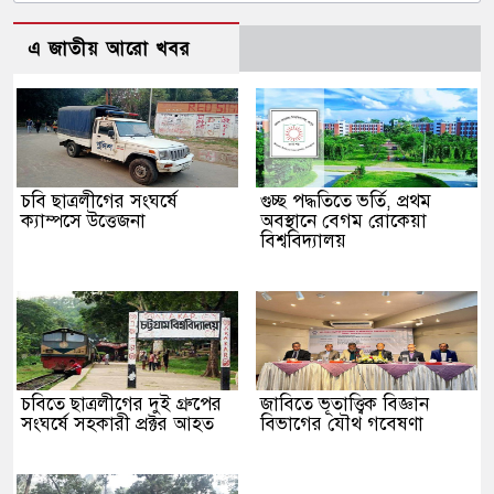
এ জাতীয় আরো খবর
চবি ছাত্রলীগের সংঘর্ষে
গুচ্ছ পদ্ধতিতে ভর্তি, প্রথম
ক্যাম্পসে উত্তেজনা
অবস্থানে বেগম রোকেয়া
বিশ্ববিদ্যালয়
চবিতে ছাত্রলীগের দুই গ্রুপের
জাবিতে ভূতাত্ত্বিক বিজ্ঞান
সংঘর্ষে সহকারী প্রক্টর আহত
বিভাগের যৌথ গবেষণা