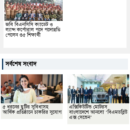
জবি বিএনসিসি ক্যাডেট ও
ল্যান্স কর্পোরাল পদে পদোন্নতি
পেলেন ৩৫ শিক্ষার্থী
সর্বশেষ সংবাদ
৫ ধরনের ছুটির সুবিধাসহ
এক্সিকিউটিভ মোটরস
আর্থিক প্রতিষ্ঠানে চাকরির সুযোগ
বাংলাদেশে আনলো ‘বিএমডব্লিউ
এক্স সেভেন’