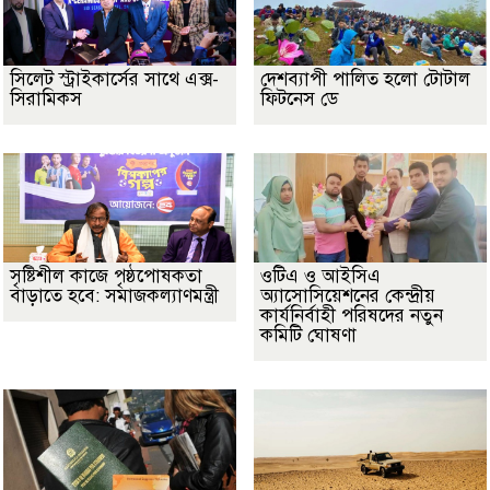
সিলেট স্ট্রাইকার্সের সাথে এক্স-
দেশব্যাপী পালিত হলো টোটাল
সিরামিকস
ফিটনেস ডে
সৃষ্টিশীল কাজে পৃষ্ঠপোষকতা
ওটিএ ও আইসিএ
বাড়াতে হবে: সমাজকল্যাণমন্ত্রী
অ্যাসোসিয়েশনের কেন্দ্রীয়
কার্যনির্বাহী পরিষদের নতুন
কমিটি ঘোষণা