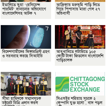
ইতালিতে ভুয়া ‘রেসিডেন্স
আফ্রিকায় মরুভূমি পাড়ি দিতে
পারমিট’ বানানোর অভিযোগে
গিয়ে পিপাসায় মারা গেল ২৭
বাংলাদেশিসহ আটক ৭
অভিবাসী
বিদেশগামীদের ফিঙ্গারপ্রিন্ট গ্রহণ
আবুধাবিতে লটারিতে ১০৫
ও সরবরাহ করছে সিআইডি
কোটি টাকা জিতলেন বাংলাদেশি
গাড়িচালক
সীমা হামিদকে সম্মানসূচক
সিএসইর শরিয়াহ সূচকে ২
ডক্টরেট ডিগ্রি প্রদান করল
কেম্পানি যুক্ত হলো , বাদ পড়ল