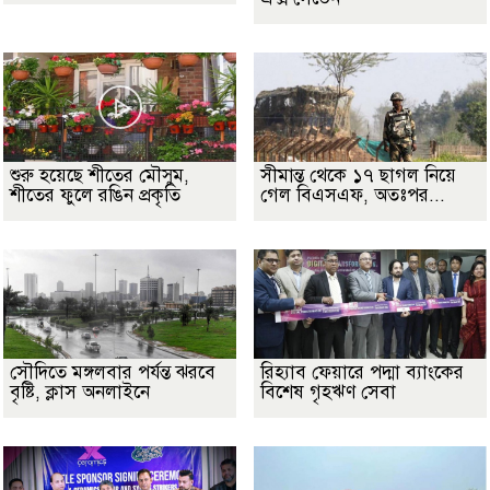
শুরু হয়েছে শীতের মৌসুম,
সীমান্ত থেকে ১৭ ছাগল নিয়ে
শীতের ফুলে রঙিন প্রকৃতি
গেল বিএসএফ, অতঃপর...
সৌদিতে মঙ্গলবার পর্যন্ত ঝরবে
রিহ্যাব ফেয়ারে পদ্মা ব্যাংকের
বৃষ্টি, ক্লাস অনলাইনে
বিশেষ গৃহঋণ সেবা