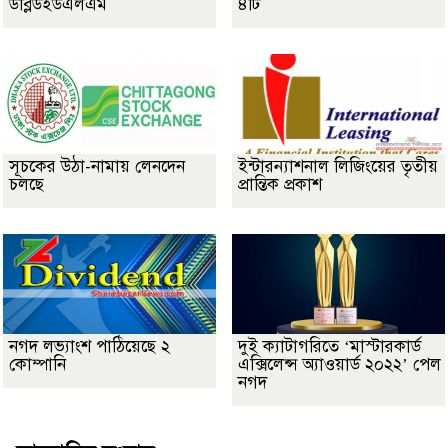
ডব্লিউইউএলএম
৪টি
সূচকের উঠা-নামায় লেনদেন
ইন্টারন্যাশনাল লিজিংয়ের তৃতীয়
চলছে
প্রান্তিক প্রকাশ
নগদ লভ্যাংশ পাঠিয়েছে ২
দুই ক্যাটাগরিতে ‘মাস্টারকার্ড
কোম্পানি
এক্সিলেন্স অ্যাওয়ার্ড ২০২২’ পেল
নগদ