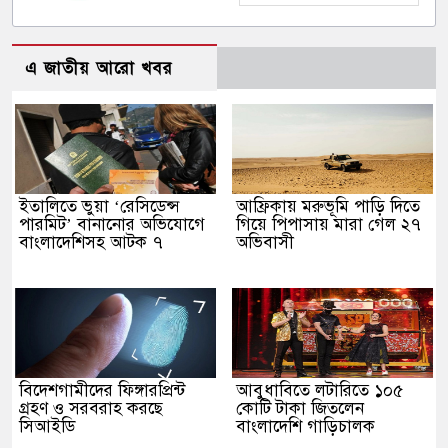
এ জাতীয় আরো খবর
ইতালিতে ভুয়া ‘রেসিডেন্স
আফ্রিকায় মরুভূমি পাড়ি দিতে
পারমিট’ বানানোর অভিযোগে
গিয়ে পিপাসায় মারা গেল ২৭
বাংলাদেশিসহ আটক ৭
অভিবাসী
বিদেশগামীদের ফিঙ্গারপ্রিন্ট
আবুধাবিতে লটারিতে ১০৫
গ্রহণ ও সরবরাহ করছে
কোটি টাকা জিতলেন
সিআইডি
বাংলাদেশি গাড়িচালক