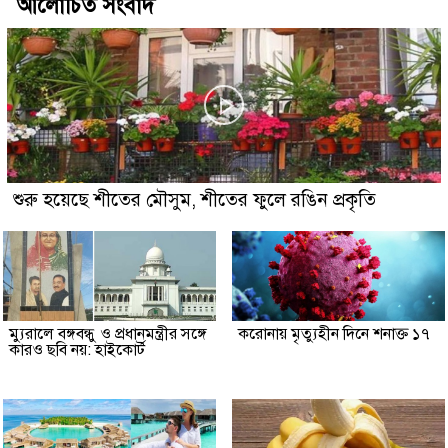
আলোচিত সংবাদ
শুরু হয়েছে শীতের মৌসুম, শীতের ফুলে রঙিন প্রকৃতি
ম্যুরালে বঙ্গবন্ধু ও প্রধানমন্ত্রীর সঙ্গে
করোনায় মৃত্যুহীন দিনে শনাক্ত ১৭
কারও ছবি নয়: হাইকোর্ট