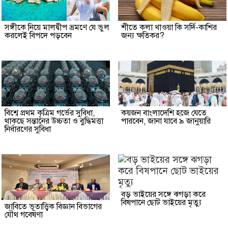
সঙ্গীকে নিয়ে মালদ্বীপ ভ্রমণে যে ভুল
শীতে কলা খাওয়া কি সর্দি-কাশির
করলেই বিপদে পড়বেন
জন্য ক্ষতিকর?
বিশ্বে প্রথম কৃত্রিম গর্ভের সুবিধা,
কয়জন বাংলাদেশি হজে যেতে
থাকছে সন্তানের উচ্চতা ও বুদ্ধিমত্তা
পারবেন, জানা যাবে ৯ জানুয়ারি
নির্ধারণের সুবিধা
বড় ভাইয়ের সঙ্গে ঝগড়া করে
বিষপানে ছোট ভাইয়ের মৃত্যু
জাবিতে ভূতাত্ত্বিক বিজ্ঞান বিভাগের
যৌথ গবেষণা