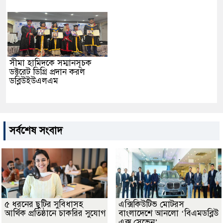
সীমা হামিদকে সম্মানসূচক
ডক্টরেট ডিগ্রি প্রদান করল
ডব্লিউইউএলএম
সর্বশেষ সংবাদ
৫ ধরনের ছুটির সুবিধাসহ
এক্সিকিউটিভ মোটরস
আর্থিক প্রতিষ্ঠানে চাকরির সুযোগ
বাংলাদেশে আনলো ‘বিএমডব্লিউ
এক্স সেভেন’