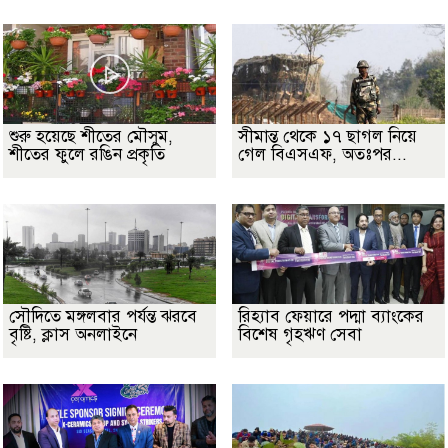
শুরু হয়েছে শীতের মৌসুম,
সীমান্ত থেকে ১৭ ছাগল নিয়ে
শীতের ফুলে রঙিন প্রকৃতি
গেল বিএসএফ, অতঃপর...
সৌদিতে মঙ্গলবার পর্যন্ত ঝরবে
রিহ্যাব ফেয়ারে পদ্মা ব্যাংকের
বৃষ্টি, ক্লাস অনলাইনে
বিশেষ গৃহঋণ সেবা