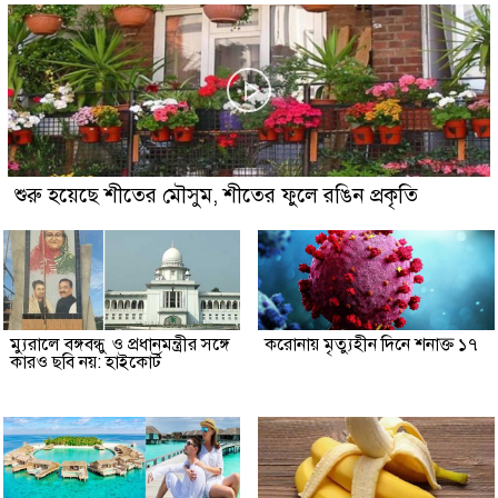
শুরু হয়েছে শীতের মৌসুম, শীতের ফুলে রঙিন প্রকৃতি
ম্যুরালে বঙ্গবন্ধু ও প্রধানমন্ত্রীর সঙ্গে
করোনায় মৃত্যুহীন দিনে শনাক্ত ১৭
কারও ছবি নয়: হাইকোর্ট