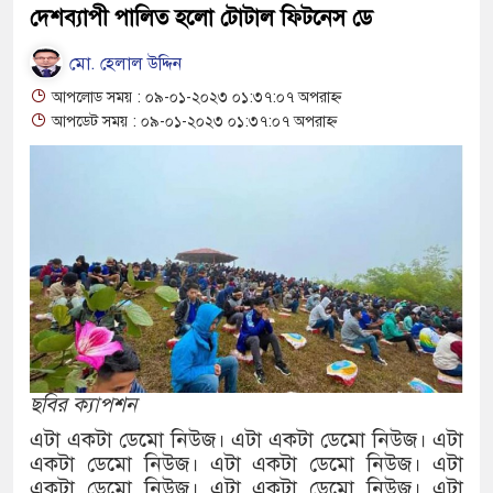
দেশব্যাপী পালিত হলো টোটাল ফিটনেস ডে
বাংলাদেশের পাসপোর্টের মান অনেক বেড়েছ
মো. হেলাল উদ্দিন
২০২৩ সালে কতজন হজে যেতে পারবেন জা
আপলোড সময় : ০৯-০১-২০২৩ ০১:৩৭:০৭ অপরাহ্ন
আপডেট সময় : ০৯-০১-২০২৩ ০১:৩৭:০৭ অপরাহ্ন
ছবির ক্যাপশন
এটা একটা ডেমো নিউজ। এটা একটা ডেমো নিউজ। এটা
একটা ডেমো নিউজ। এটা একটা ডেমো নিউজ। এটা
একটা ডেমো নিউজ। এটা একটা ডেমো নিউজ। এটা