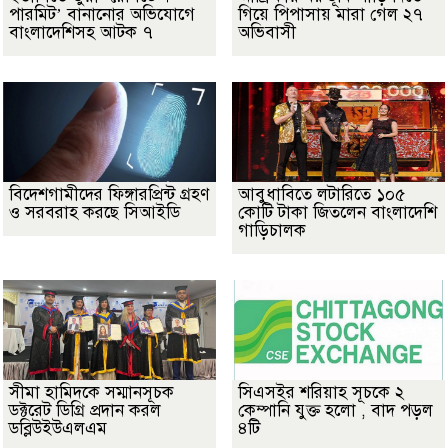
পারমিট’ বানানোর অভিযোগে
গিয়ে পিপাসায় মারা গেল ২৭
বাংলাদেশিসহ আটক ৭
অভিবাসী
বিদেশগামীদের ফিঙ্গারপ্রিন্ট গ্রহণ
আবুধাবিতে লটারিতে ১০৫
ও সরবরাহ করছে সিআইডি
কোটি টাকা জিতলেন বাংলাদেশি
গাড়িচালক
সীমা হামিদকে সম্মানসূচক
সিএসইর শরিয়াহ সূচকে ২
ডক্টরেট ডিগ্রি প্রদান করল
কেম্পানি যুক্ত হলো , বাদ পড়ল
ডব্লিউইউএলএম
৪টি