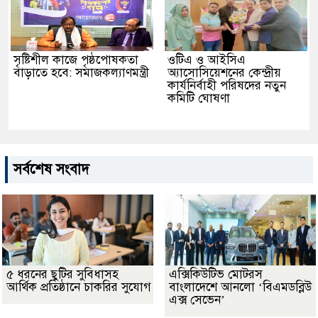
সৃষ্টিশীল কাজে পৃষ্ঠপোষকতা
ওটিএ ও আইসিএ
বাড়াতে হবে: সমাজকল্যাণমন্ত্রী
অ্যাসোসিয়েশনের কেন্দ্রীয়
কার্যনির্বাহী পরিষদের নতুন
কমিটি ঘোষণা
সর্বশেষ সংবাদ
৫ ধরনের ছুটির সুবিধাসহ
এক্সিকিউটিভ মোটরস
আর্থিক প্রতিষ্ঠানে চাকরির সুযোগ
বাংলাদেশে আনলো ‘বিএমডব্লিউ
এক্স সেভেন’