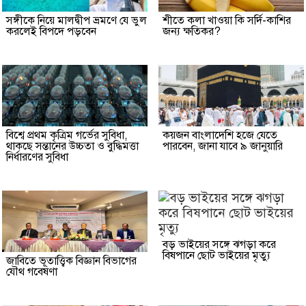
সঙ্গীকে নিয়ে মালদ্বীপ ভ্রমণে যে ভুল
শীতে কলা খাওয়া কি সর্দি-কাশির
করলেই বিপদে পড়বেন
জন্য ক্ষতিকর?
বিশ্বে প্রথম কৃত্রিম গর্ভের সুবিধা,
কয়জন বাংলাদেশি হজে যেতে
থাকছে সন্তানের উচ্চতা ও বুদ্ধিমত্তা
পারবেন, জানা যাবে ৯ জানুয়ারি
নির্ধারণের সুবিধা
বড় ভাইয়ের সঙ্গে ঝগড়া করে
বিষপানে ছোট ভাইয়ের মৃত্যু
জাবিতে ভূতাত্ত্বিক বিজ্ঞান বিভাগের
যৌথ গবেষণা