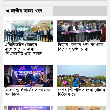
এ জাতীয় আরো খবর
এক্সিকিউটিভ মোটরস
রিহ্যাব ফেয়ারে পদ্মা ব্যাংকের
বাংলাদেশে আনলো
বিশেষ গৃহঋণ সেবা
‘বিএমডব্লিউ এক্স সেভেন’
সিলেট স্ট্রাইকার্সের সাথে এক্স-
দেশব্যাপী পালিত হলো টোটাল
সিরামিকস
ফিটনেস ডে