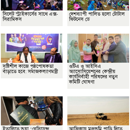
সিলেট স্ট্রাইকার্সের সাথে এক্স-
দেশব্যাপী পালিত হলো টোটাল
সিরামিকস
ফিটনেস ডে
সৃষ্টিশীল কাজে পৃষ্ঠপোষকতা
ওটিএ ও আইসিএ
বাড়াতে হবে: সমাজকল্যাণমন্ত্রী
অ্যাসোসিয়েশনের কেন্দ্রীয়
কার্যনির্বাহী পরিষদের নতুন
কমিটি ঘোষণা
ইতালিতে ভুয়া ‘রেসিডেন্স
আফ্রিকায় মরুভূমি পাড়ি দিতে