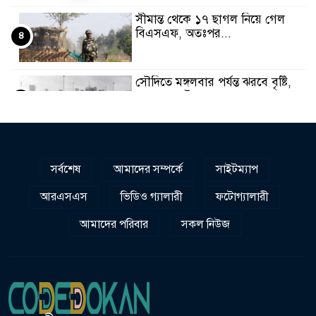
সীমান্ত থেকে ১৭ ছাগল নিয়ে গেল
বিএসএফ, অতঃপর...
৪
সৌদিতে মঙ্গলবার পর্যন্ত ঝরবে বৃষ্টি,
ক্লাস অনলাইনে
৫
রিহ্যাব ফেয়ারে পদ্মা ব্যাংকের বিশেষ
গৃহঋণ সেবা
৬
সর্বশেষ
আমাদের সম্পর্কে
সাইটম্যাপ
আরএসএস
ভিডিও গ্যালারী
ফটোগ্যালারী
সিলেট স্ট্রাইকার্সের সাথে এক্স-
সিরামিকস
৭
আমাদের পরিবার
সকল নিউজ
দেশব্যাপী পালিত হলো টোটাল
ফিটনেস ডে
৮