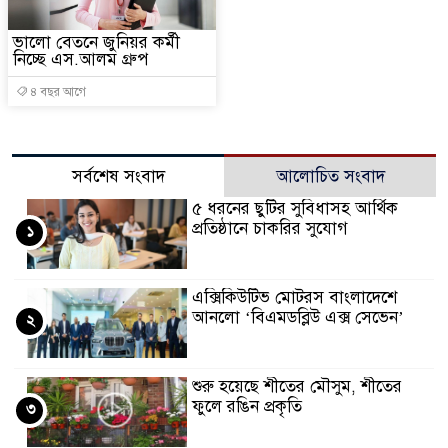
ভালো বেতনে জুনিয়র কর্মী
নিচ্ছে এস.আলম গ্রুপ
৪ বছর আগে
সর্বশেষ সংবাদ
আলোচিত সংবাদ
৫ ধরনের ছুটির সুবিধাসহ আর্থিক
প্রতিষ্ঠানে চাকরির সুযোগ
১
এক্সিকিউটিভ মোটরস বাংলাদেশে
আনলো ‘বিএমডব্লিউ এক্স সেভেন’
২
শুরু হয়েছে শীতের মৌসুম, শীতের
ফুলে রঙিন প্রকৃতি
৩