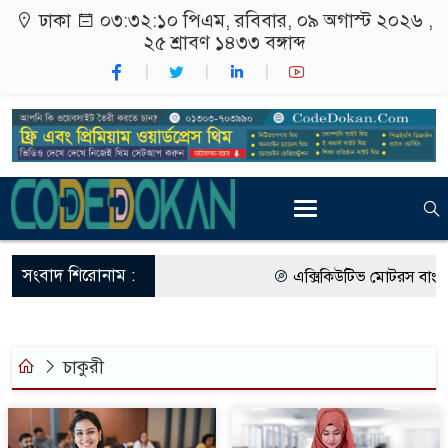
ঢাকা
০৩:৩২:১১ পিএম
, রবিবার, ০৯ অগাস্ট ২০২৬ ,
২৫ শ্রাবণ ১৪৩৩
বঙ্গাব্দ
সংবাদ শিরোনাম :
এক্সিকিউটিভ মোটরস বাংলা
আগামী জাতীয় সংসদ নির্বাচ
গ্রাহক পর্যায়ে বিদ্যুতের দা
চাকুরী
বাংলাদেশের তৈরি পোশাকের 
রাষ্ট্রদূত