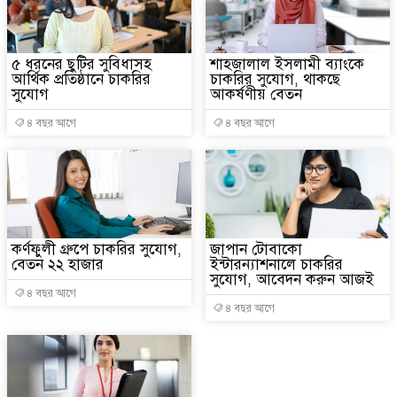
বাংলাদেশের পাসপোর্টের মান অন
৫ ধরনের ছুটির সুবিধাসহ
শাহজালাল ইসলামী ব্যাংকে
২০২৩ সালে কতজন হজে যেতে প
আর্থিক প্রতিষ্ঠানে চাকরির
চাকরির সুযোগ, থাকছে
সুযোগ
আকর্ষণীয় বেতন
৪ বছর আগে
৪ বছর আগে
কর্ণফুলী গ্রুপে চাকরির সুযোগ,
জাপান টোবাকো
বেতন ২২ হাজার
ইন্টারন্যাশনালে চাকরির
সুযোগ, আবেদন করুন আজই
৪ বছর আগে
৪ বছর আগে