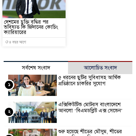
বাংলাদেশের পাসপোর্টের মান অ
দেশমের চুক্তি বৃদ্ধির পর
২০২৩ সালে কতজন হজে যেতে 
ভবিষ্যত কি জিদানের কোচিং
ক্যারিয়ারের
৪ বছর আগে
সর্বশেষ সংবাদ
আলোচিত সংবাদ
৫ ধরনের ছুটির সুবিধাসহ আর্থিক
প্রতিষ্ঠানে চাকরির সুযোগ
১
এক্সিকিউটিভ মোটরস বাংলাদেশে
আনলো ‘বিএমডব্লিউ এক্স সেভেন’
২
শুরু হয়েছে শীতের মৌসুম, শীতের