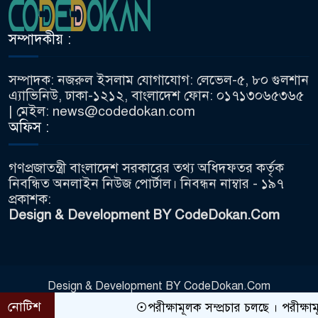
ফিটনেস ডে
৮
সম্পাদকীয় :
সৃষ্টিশীল কাজে পৃষ্ঠপোষকতা বাড়াতে
হবে: সমাজকল্যাণমন্ত্রী
৯
সম্পাদক: নজরুল ইসলাম যোগাযোগ: লেভেল-৫, ৮০ গুলশান
এ্যাভিনিউ, ঢাকা-১২১২, বাংলাদেশ ফোন: ০১৭১৩০৬৫৩৬৫
| মেইল: news@codedokan.com
ওটিএ ও আইসিএ অ্যাসোসিয়েশনের
অফিস :
কেন্দ্রীয় কার্যনির্বাহী পরিষদের নতুন
১০
কমিটি ঘোষণা
গণপ্রজাতন্ত্রী বাংলাদেশ সরকারের তথ্য অধিদফতর কর্তৃক
ইতালিতে ভুয়া ‘রেসিডেন্স পারমিট’
নিবন্ধিত অনলাইন নিউজ পোর্টাল। নিবন্ধন নাম্বার - ১৯৭
বানানোর অভিযোগে বাংলাদেশিসহ
১১
প্রকাশক:
আটক ৭
Design & Development BY CodeDokan.Com
আফ্রিকায় মরুভূমি পাড়ি দিতে গিয়ে
পিপাসায় মারা গেল ২৭ অভিবাসী
১২
Design & Development BY CodeDokan.Com
CodeDokan.Com
DevelopedBy
বিদেশগামীদের ফিঙ্গারপ্রিন্ট গ্রহণ ও
নোটিশ
পরীক্ষামূলক সম্প্রচার চলছে । পরীক্ষামূ
সরবরাহ করছে সিআইডি