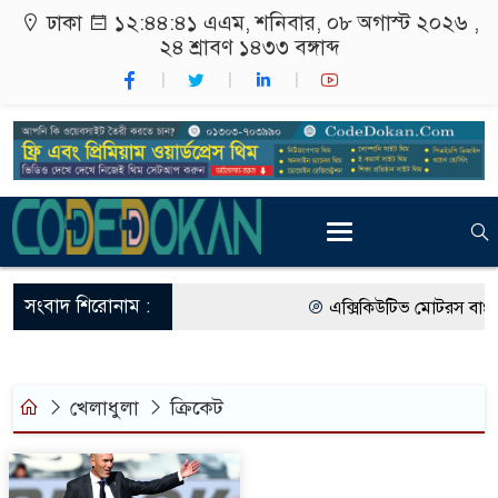
ঢাকা
১২:৪৪:৪১ এএম
, শনিবার, ০৮ অগাস্ট ২০২৬ ,
২৪ শ্রাবণ ১৪৩৩
বঙ্গাব্দ
সংবাদ শিরোনাম :
এক্সিকিউটিভ মোটরস বাংল
আগামী জাতীয় সংসদ নির্বা
গ্রাহক পর্যায়ে বিদ্যুতের দ
খেলাধুলা
ক্রিকেট
বাংলাদেশের তৈরি পোশাকের
রাষ্ট্রদূত