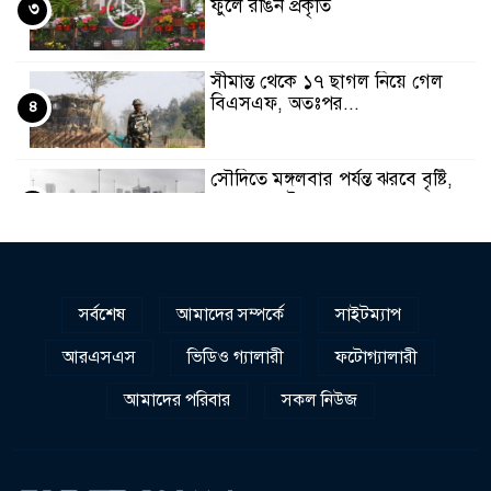
ফুলে রঙিন প্রকৃতি
৩
সীমান্ত থেকে ১৭ ছাগল নিয়ে গেল
বিএসএফ, অতঃপর...
৪
সৌদিতে মঙ্গলবার পর্যন্ত ঝরবে বৃষ্টি,
ক্লাস অনলাইনে
৫
রিহ্যাব ফেয়ারে পদ্মা ব্যাংকের বিশেষ
গৃহঋণ সেবা
৬
সর্বশেষ
আমাদের সম্পর্কে
সাইটম্যাপ
আরএসএস
ভিডিও গ্যালারী
ফটোগ্যালারী
সিলেট স্ট্রাইকার্সের সাথে এক্স-
সিরামিকস
৭
আমাদের পরিবার
সকল নিউজ
দেশব্যাপী পালিত হলো টোটাল