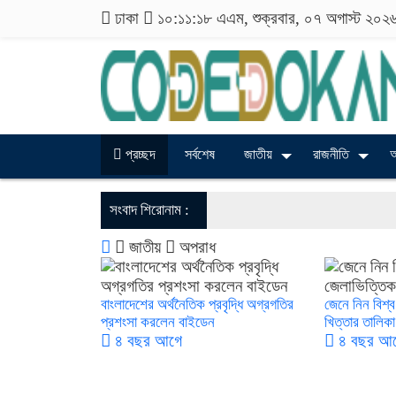
ঢাকা
১০:১১:১৯ এএম
, শুক্রবার, ০৭ অগাস্ট ২০২
প্রচ্ছদ
সর্বশেষ
জাতীয়
রাজনীতি
আ
সংবাদ শিরোনাম :
জাতীয়
অপরাধ
বাংলাদেশের অর্থনৈতিক প্রবৃদ্ধি অগ্রগতির
জেনে নিন বিশ্
প্রশংসা করলেন বাইডেন
খিত্তার তালিকা
৪ বছর আগে
৪ বছর আ