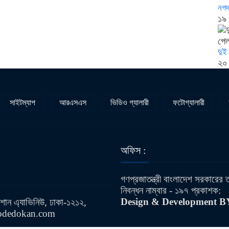
নগদ
১৯
দুই 
২০
সাইটম্যাপ
আরএসএস
ভিডিও গ্যালারী
ফটোগ্যালারী
অফিস :
গণপ্রজাতন্ত্রী বাংলাদেশ সরকারের
নিবন্ধন নাম্বার - ১৯৭ প্রকাশক:
Design & Development 
ান এ্যাভিনিউ, ঢাকা-১২১২,
codedokan.com