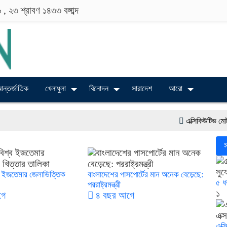
৬ ,
২৩ শ্রাবণ ১৪৩৩
বঙ্গাব্দ
ন্তর্জাতিক
খেলাধুলা
বিনোদন
সারাদেশ
আরো
এক্সিকিউটিভ মোটরস বাং
বাংলাদেশের তৈরি পোশাকের
ব ইজতেমার জেলাভিত্তিক
বাংলাদেশের পাসপোর্টের মান অনেক বেড়েছে:
৫ ধ
পররাষ্ট্রমন্ত্রী
১
গে
৪ বছর আগে
এক্