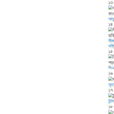
১৩
আবু
১৪
সীম
ডব
১৫
সিএ
১৬
সূচ
১৭
ইন্ট
১৮