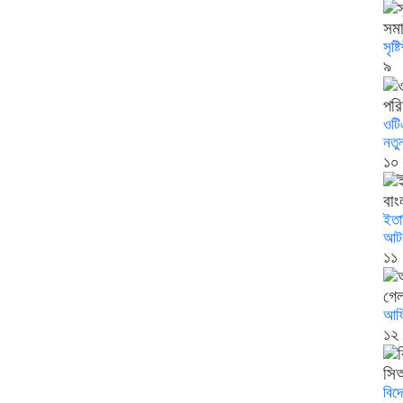
সৃষ্
৯
ওটি
নতু
১০
ইতা
আট
১১
আফ্
১২
বিদ