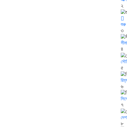
২
শুর
৩
সীম
৪
সৌদি
৫
রিহ্
৬
সিলে
৭
দেশ
৮