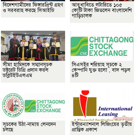
বিদেশগামীদের ফিঙ্গারপ্রিন্ট গ্রহণ
আবুধাবিতে লটারিতে ১০৫
ও সরবরাহ করছে সিআইডি
কোটি টাকা জিতলেন বাংলাদেশি
গাড়িচালক
সীমা হামিদকে সম্মানসূচক
সিএসইর শরিয়াহ সূচকে ২
ডক্টরেট ডিগ্রি প্রদান করল
কেম্পানি যুক্ত হলো , বাদ পড়ল
ডব্লিউইউএলএম
৪টি
সূচকের উঠা-নামায় লেনদেন
ইন্টারন্যাশনাল লিজিংয়ের তৃতীয়
চলছে
প্রান্তিক প্রকাশ