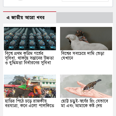
এ জাতীয় আরো খবর
বিশ্বে প্রথম কৃত্রিম গর্ভের
বিশ্বের সবচেয়ে দামি ভেড়া
সুবিধা, থাকছে সন্তানের উচ্চতা
যেখানে
ও বুদ্ধিমত্তা নির্ধারণের সুবিধা
হাতির পিঠে চড়ে রাজকীয়
ছোট্ট চড়ুই-স্বর্ণের রিং যেভাবে
বরযাত্রা, কনে এলো পালকিতে
মা এবং আমাকে কষ্ট দেয়