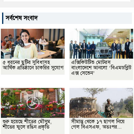
সর্বশেষ সংবাদ
৫ ধরনের ছুটির সুবিধাসহ
এক্সিকিউটিভ মোটরস
আর্থিক প্রতিষ্ঠানে চাকরির সুযোগ
বাংলাদেশে আনলো ‘বিএমডব্লিউ
এক্স সেভেন’
শুরু হয়েছে শীতের মৌসুম,
সীমান্ত থেকে ১৭ ছাগল নিয়ে
শীতের ফুলে রঙিন প্রকৃতি
গেল বিএসএফ, অতঃপর...