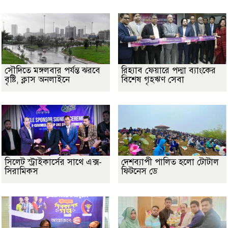
সৌদিতে মঙ্গলবার পর্যন্ত ঝরবে
রিহ্যাব ফেয়ারে পদ্মা ব্যাংকের
বৃষ্টি, ক্লাস অনলাইনে
বিশেষ গৃহঋণ সেবা
সিলেট স্ট্রাইকার্সের সাথে এক্স-
দেশব্যাপী পালিত হলো টোটাল
সিরামিকস
ফিটনেস ডে