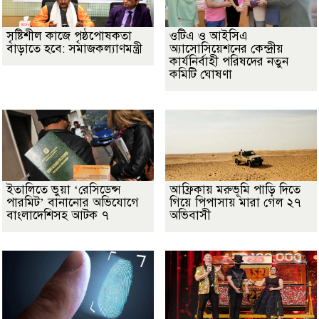
সৃষ্টিশীল কাজে পৃষ্ঠপোষকতা
ওটিএ ও আইসিএ
বাড়াতে হবে: সমাজকল্যাণমন্ত্রী
অ্যাসোসিয়েশনের কেন্দ্রীয়
কার্যনির্বাহী পরিষদের নতুন
কমিটি ঘোষণা
ইতালিতে ভুয়া ‘রেসিডেন্স
আফ্রিকায় মরুভূমি পাড়ি দিতে
পারমিট’ বানানোর অভিযোগে
গিয়ে পিপাসায় মারা গেল ২৭
বাংলাদেশিসহ আটক ৭
অভিবাসী