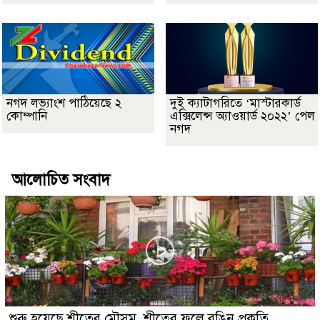
নগদ লভ্যাংশ পাঠিয়েছে ২
দুই ক্যাটাগরিতে ‘মাস্টারকার্ড
কোম্পানি
এক্সিলেন্স অ্যাওয়ার্ড ২০২২’ পেল
নগদ
আলোচিত সংবাদ
শুরু হয়েছে শীতের মৌসুম, শীতের ফুলে রঙিন প্রকৃতি