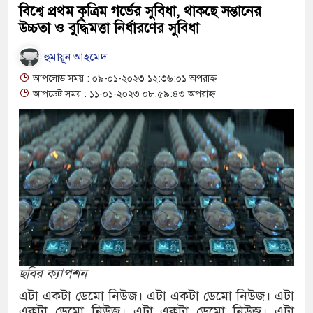
বিশ্বে প্রথম কৃত্রিম গর্ভের সুবিধা, থাকছে সন্তানের
উচ্চতা ও বুদ্ধিমত্তা নির্ধারণের সুবিধা
বাংলাদেশের পাসপোর্টের মান অনেক বেড়
হুমায়ূন আহমেদ
২০২৩ সালে কতজন হজে যেতে পারবেন জ
আপলোড সময় : ০৯-০১-২০২৩ ১২:৩৬:০১ অপরাহ্ন
আপডেট সময় : ১১-০১-২০২৩ ০৮:৫৯:৪৩ অপরাহ্ন
ছবির ক্যাপশন
এটা একটা ডেমো নিউজ। এটা একটা ডেমো নিউজ। এটা
একটা ডেমো নিউজ। এটা একটা ডেমো নিউজ। এটা