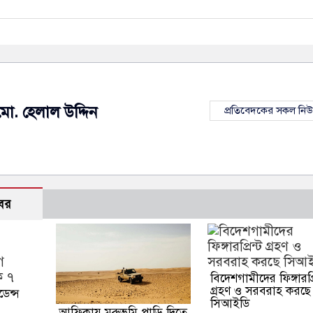
মো. হেলাল উদ্দিন
প্রতিবেদকের সকল নি
বর
বিদেশগামীদের ফিঙ্গারপ্র
গ্রহণ ও সরবরাহ করছে
েন্স
সিআইডি
আফ্রিকায় মরুভূমি পাড়ি দিতে