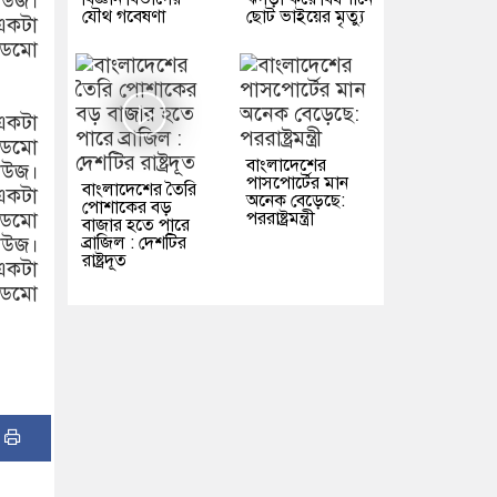
িউজ।
যৌথ গবেষণা
ছোট ভাইয়ের মৃত্যু
একটা
ডেমো
একটা
ডেমো
বাংলাদেশের
িউজ।
পাসপোর্টের মান
বাংলাদেশের তৈরি
একটা
অনেক বেড়েছে:
পোশাকের বড়
পররাষ্ট্রমন্ত্রী
ডেমো
বাজার হতে পারে
ব্রাজিল : দেশটির
িউজ।
রাষ্ট্রদূত
একটা
ডেমো
: