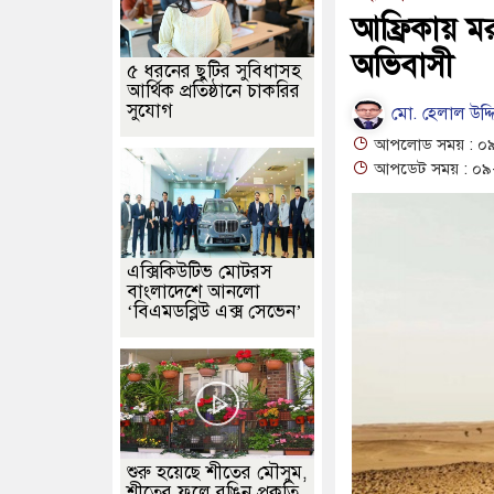
আফ্রিকায় ম
অভিবাসী
৫ ধরনের ছুটির সুবিধাসহ
আর্থিক প্রতিষ্ঠানে চাকরির
সুযোগ
মো. হেলাল উদ্দ
আপলোড সময় : ০৯
আপডেট সময় : ০৯-
এক্সিকিউটিভ মোটরস
বাংলাদেশে আনলো
‘বিএমডব্লিউ এক্স সেভেন’
শুরু হয়েছে শীতের মৌসুম,
শীতের ফুলে রঙিন প্রকৃতি