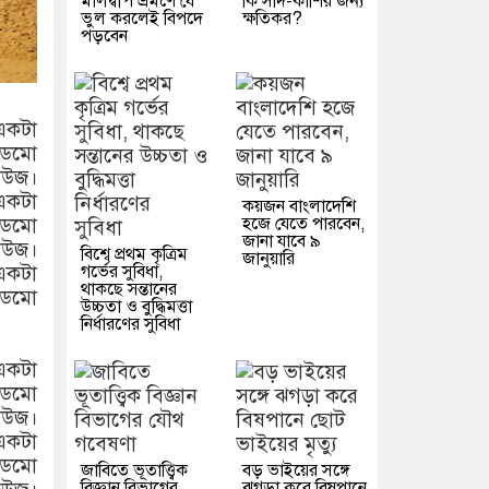
মালদ্বীপ ভ্রমণে যে
কি সর্দি-কাশির জন্য
ভুল করলেই বিপদে
ক্ষতিকর?
পড়বেন
একটা
ডেমো
িউজ।
একটা
কয়জন বাংলাদেশি
হজে যেতে পারবেন,
ডেমো
জানা যাবে ৯
িউজ।
বিশ্বে প্রথম কৃত্রিম
জানুয়ারি
গর্ভের সুবিধা,
একটা
থাকছে সন্তানের
ডেমো
উচ্চতা ও বুদ্ধিমত্তা
নির্ধারণের সুবিধা
একটা
ডেমো
িউজ।
একটা
ডেমো
জাবিতে ভূতাত্ত্বিক
বড় ভাইয়ের সঙ্গে
বিজ্ঞান বিভাগের
ঝগড়া করে বিষপানে