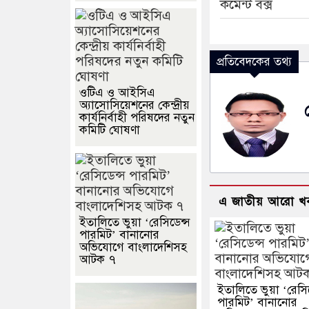
কমেন্ট বক্স
প্রতিবেদকের তথ্য
ওটিএ ও আইসিএ
অ্যাসোসিয়েশনের কেন্দ্রীয়
কার্যনির্বাহী পরিষদের নতুন
কমিটি ঘোষণা
এ জাতীয় আরো খ
ইতালিতে ভুয়া ‘রেসিডেন্স
পারমিট’ বানানোর
অভিযোগে বাংলাদেশিসহ
আটক ৭
ইতালিতে ভুয়া ‘রেসিড
পারমিট’ বানানোর