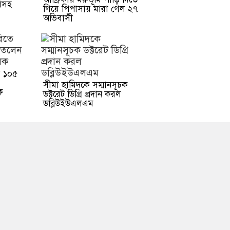
িসহ
গিয়ে পিপাসায় মারা গেল ২৭
অভিবাসী
ে ১০৫
সীমা হামিদকে সম্মানসূচক
ক
ডক্টরেট ডিগ্রি প্রদান করল
ডব্লিউইউএলএম