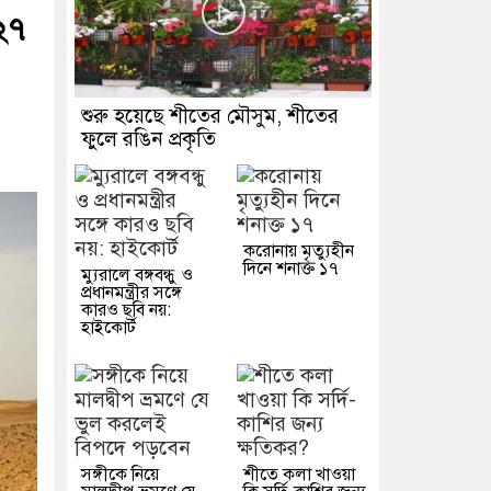
২৭
শুরু হয়েছে শীতের মৌসুম, শীতের
ফুলে রঙিন প্রকৃতি
করোনায় মৃত্যুহীন
দিনে শনাক্ত ১৭
ম্যুরালে বঙ্গবন্ধু ও
প্রধানমন্ত্রীর সঙ্গে
কারও ছবি নয়:
হাইকোর্ট
সঙ্গীকে নিয়ে
শীতে কলা খাওয়া