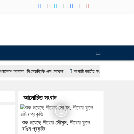
নলো ‘বিএমডব্লিউ এক্স সেভেন’
আগামী জাতীয় সংসদ নির্বাচন ইভিএম না ব্যালট, জান
হতে পারে ব্রাজিল : দেশটির রাষ্ট্রদূত
বাংলাদেশের পাসপোর্টের মান অনেক বেড়েছে: পররাষ
আলোচিত সংবাদ
শুরু হয়েছে শীতের মৌসুম, শীতের ফুলে
রঙিন প্রকৃতি