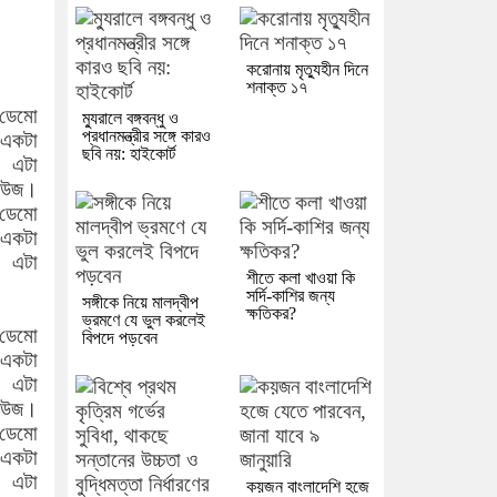
করোনায় মৃত্যুহীন দিনে
শনাক্ত ১৭
 ডেমো
ম্যুরালে বঙ্গবন্ধু ও
প্রধানমন্ত্রীর সঙ্গে কারও
 একটা
ছবি নয়: হাইকোর্ট
। এটা
নিউজ।
 ডেমো
 একটা
। এটা
শীতে কলা খাওয়া কি
সর্দি-কাশির জন্য
সঙ্গীকে নিয়ে মালদ্বীপ
ক্ষতিকর?
ভ্রমণে যে ভুল করলেই
 ডেমো
বিপদে পড়বেন
 একটা
। এটা
নিউজ।
 ডেমো
 একটা
। এটা
কয়জন বাংলাদেশি হজে