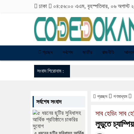
ঢাকা
০৪:৫৬:০০ এএম
, বৃহস্পতিবার, ০৬ অগাস্ট
প্রচ্ছদ
সর্বশেষ
জাতীয়
রাজনীতি
আন্তর
সংবাদ শিরোনাম :
প্রচ্ছদ
গণমাধ্যম
সর্বশেষ সংবাদ
সাব হেডিং সাব হে
লুডুতে চ্যাম্প
৫ ধরনের ছুটির সুবিধাসহ আর্থিক