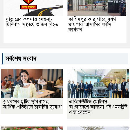
সাভারের কলমায় লেগুনা-
কাশিমপুর কারাগারে ধর্ষণ
মিনিবাস সংঘর্ষে ৩ জন নিহত
মামলার আসামির ফাঁসি
কার্যকর
সর্বশেষ সংবাদ
৫ ধরনের ছুটির সুবিধাসহ
এক্সিকিউটিভ মোটরস
আর্থিক প্রতিষ্ঠানে চাকরির সুযোগ
বাংলাদেশে আনলো ‘বিএমডব্লিউ
এক্স সেভেন’