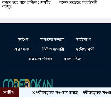
বাজার হতে পারে ব্রাজিল : দেশটির
অনেক বেড়েছে: পররাষ্ট্রমন্ত্রী
রাষ্ট্রদূত
সর্বশেষ
আমাদের সম্পর্কে
সাইটম্যাপ
আরএসএস
ভিডিও গ্যালারী
ফটোগ্যালারী
আমাদের পরিবার
সকল নিউজ
নোটিশ
সম্পাদকীয় :
পরীক্ষামূলক সম্প্রচার চলছে । পরীক্ষামূলক সম্প্রচার চলছ
সম্পাদক: নজরুল ইসলাম যোগাযোগ: লেভেল-৫, ৮০ গুলশান