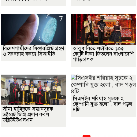
বিদেশগামীদের ফিঙ্গারপ্রিন্ট গ্রহণ
আবুধাবিতে লটারিতে ১০৫
ও সরবরাহ করছে সিআইডি
কোটি টাকা জিতলেন বাংলাদেশি
গাড়িচালক
সিএসইর শরিয়াহ সূচকে ২
কেম্পানি যুক্ত হলো , বাদ পড়ল
সীমা হামিদকে সম্মানসূচক
৪টি
ডক্টরেট ডিগ্রি প্রদান করল
ডব্লিউইউএলএম