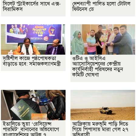
সিলেট স্ট্রাইকার্সের সাথে এক্স-
দেশব্যাপী পালিত হলো টোটাল
সিরামিকস
ফিটনেস ডে
সৃষ্টিশীল কাজে পৃষ্ঠপোষকতা
ওটিএ ও আইসিএ
বাড়াতে হবে: সমাজকল্যাণমন্ত্রী
অ্যাসোসিয়েশনের কেন্দ্রীয়
কার্যনির্বাহী পরিষদের নতুন
কমিটি ঘোষণা
ইতালিতে ভুয়া ‘রেসিডেন্স
আফ্রিকায় মরুভূমি পাড়ি দিতে
পারমিট’ বানানোর অভিযোগে
গিয়ে পিপাসায় মারা গেল ২৭
বাংলাদেশিসহ আটক ৭
অভিবাসী