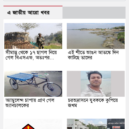
এ জাতীয় আরো খবর
সীমান্ত থেকে ১৭ ছাগল নিয়ে
এই শীতে ভাঙন আতঙ্কে দিন
গেল বিএসএফ, অতঃপর...
কাটছে তাদের
অ্যাম্বুলেন্স চাপায় প্রাণ গেল
চরভদ্রাসনে যুবককে কুপিয়ে
ভ্যানচালকের
জখম