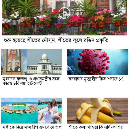
শুরু হয়েছে শীতের মৌসুম, শীতের ফুলে রঙিন প্রকৃতি
ম্যুরালে বঙ্গবন্ধু ও প্রধানমন্ত্রীর সঙ্গে
করোনায় মৃত্যুহীন দিনে শনাক্ত ১৭
কারও ছবি নয়: হাইকোর্ট
সঙ্গীকে নিয়ে মালদ্বীপ ভ্রমণে যে ভুল
শীতে কলা খাওয়া কি সর্দি-কাশির