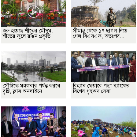
শুরু হয়েছে শীতের মৌসুম,
সীমান্ত থেকে ১৭ ছাগল নিয়ে
শীতের ফুলে রঙিন প্রকৃতি
গেল বিএসএফ, অতঃপর...
সৌদিতে মঙ্গলবার পর্যন্ত ঝরবে
রিহ্যাব ফেয়ারে পদ্মা ব্যাংকের
বৃষ্টি, ক্লাস অনলাইনে
বিশেষ গৃহঋণ সেবা