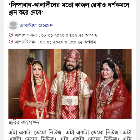
‘সিন্দাবাদ-আলাদীনের মতো কাজল রেখাও দর্শকমনে
স্থান করে নেবে’
বাংলাদেশের পাসপোর্টের মান অনেক বেড়েছে: পর
জাকারিয়া আহমেদ
২০২৩ সালে কতজন হজে যেতে পারবেন জানালেন
আপলোড সময় : ০৮-০১-২০২৩ ০৭:০৬:২৫ অপরাহ্ন
আপডেট সময় : ০৮-০১-২০২৩ ০৭:০৬:২৫ অপরাহ্ন
ছবির ক্যাপশন
এটা একটা ডেমো নিউজ। এটা একটা ডেমো নিউজ। এটা
একটা ডেমো নিউজ। এটা একটা ডেমো নিউজ। এটা