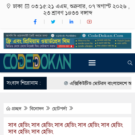
ঢাকা
০৩:১৫:২২ এএম
, শুক্রবার, ০৭ অগাস্ট ২০২৬ ,
২৩ শ্রাবণ ১৪৩৩
বঙ্গাব্দ
সংবাদ শিরোনাম :
এক্সিকিউটিভ মোটরস বাংলাদেশে আনলো ‘ব
আগামী জাতীয় সংসদ নির্বাচন ইভিএম না ব
প্রচ্ছদ
বিনোদন
ছোটপর্দা
গ্রাহক পর্যায়ে বিদ্যুতের দাম বাড়ানোর সুপা
বাংলাদেশের তৈরি পোশাকের বড় বাজার হতে
সাব হেডিং সাব হেডিং সাব হেডিং সাব হেডিং সাব হেডিং
সাব হেডিং সাব হেডিং
রাষ্ট্রদূত