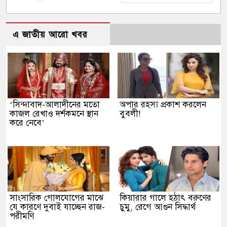
এ জাতীয় আরো খবর
‘সিন্দাবাদ-আলাদীনের মতো
অপার রহস্য প্রকাশ করলেন
কাজল রেখাও দর্শকমনে স্থান
বুবলী!
করে নেবে’
সাংসারিক গোলযোগের মাঝে
কিয়ারার গালে হঠাৎ বরুণের
যে কারণে দুবাই যাচ্ছেন রাজ-
চুমু, রেগে আগুন সিদ্ধার্থ
পরীমণি