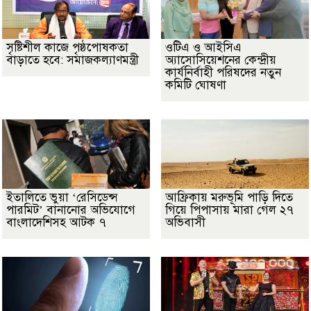
সৃষ্টিশীল কাজে পৃষ্ঠপোষকতা
ওটিএ ও আইসিএ
বাড়াতে হবে: সমাজকল্যাণমন্ত্রী
অ্যাসোসিয়েশনের কেন্দ্রীয়
কার্যনির্বাহী পরিষদের নতুন
কমিটি ঘোষণা
ইতালিতে ভুয়া ‘রেসিডেন্স
আফ্রিকায় মরুভূমি পাড়ি দিতে
পারমিট’ বানানোর অভিযোগে
গিয়ে পিপাসায় মারা গেল ২৭
বাংলাদেশিসহ আটক ৭
অভিবাসী