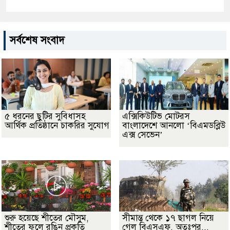
সর্বশেষ সংবাদ
৫ ধরনের ছুটির সুবিধাসহ
এক্সিকিউটিভ মোটরস
আর্থিক প্রতিষ্ঠানে চাকরির সুযোগ
বাংলাদেশে আনলো ‘বিএমডব্লিউ
এক্স সেভেন’
শুরু হয়েছে শীতের মৌসুম,
সীমান্ত থেকে ১৭ ছাগল নিয়ে
শীতের ফুলে রঙিন প্রকৃতি
গেল বিএসএফ, অতঃপর...