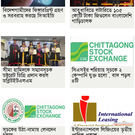
বিদেশগামীদের ফিঙ্গারপ্রিন্ট গ্রহণ
আবুধাবিতে লটারিতে ১০৫
ও সরবরাহ করছে সিআইডি
কোটি টাকা জিতলেন বাংলাদেশি
গাড়িচালক
সীমা হামিদকে সম্মানসূচক
সিএসইর শরিয়াহ সূচকে ২
ডক্টরেট ডিগ্রি প্রদান করল
কেম্পানি যুক্ত হলো , বাদ পড়ল
ডব্লিউইউএলএম
৪টি
সূচকের উঠা-নামায় লেনদেন
ইন্টারন্যাশনাল লিজিংয়ের তৃতীয়