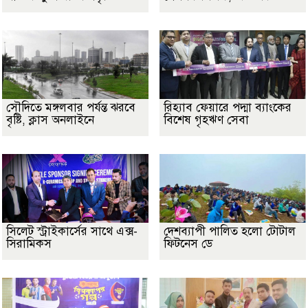
সৌদিতে মঙ্গলবার পর্যন্ত ঝরবে
রিহ্যাব ফেয়ারে পদ্মা ব্যাংকের
বৃষ্টি, ক্লাস অনলাইনে
বিশেষ গৃহঋণ সেবা
সিলেট স্ট্রাইকার্সের সাথে এক্স-
দেশব্যাপী পালিত হলো টোটাল
সিরামিকস
ফিটনেস ডে