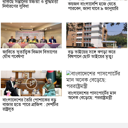
থাকছে সন্তানের উচ্চতা ও বুদ্ধিমত্তা
কয়জন বাংলাদেশি হজে যেতে
নির্ধারণের সুবিধা
পারবেন, জানা যাবে ৯ জানুয়ারি
জাবিতে ভূতাত্ত্বিক বিজ্ঞান বিভাগের
বড় ভাইয়ের সঙ্গে ঝগড়া করে
যৌথ গবেষণা
বিষপানে ছোট ভাইয়ের মৃত্যু
বাংলাদেশের পাসপোর্টের মান
অনেক বেড়েছে: পররাষ্ট্রমন্ত্রী
বাংলাদেশের তৈরি পোশাকের বড়
বাজার হতে পারে ব্রাজিল : দেশটির
রাষ্ট্রদূত