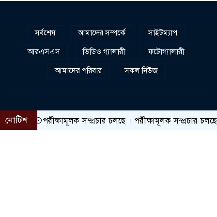
সর্বশেষ
আমাদের সম্পর্কে
সাইটম্যাপ
আরএসএস
ভিডিও গ্যালারী
ফটোগ্যালারী
আমাদের পরিবার
সকল নিউজ
নোটিশ
পরীক্ষামূলক সম্প্রচার চলছে । পরীক্ষামূলক সম্প্রচার চলছে । পরীক
সম্পাদকীয় :
সম্পাদক: নজরুল ইসলাম যোগাযোগ: লেভেল-৫, ৮০ গুলশান
এ্যাভিনিউ, ঢাকা-১২১২, বাংলাদেশ ফোন: ০১৭১৩০৬৫৩৬৫
| মেইল: news@codedokan.com
অফিস :