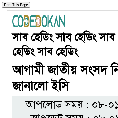
সাব হেডিং সাব হেডিং সাব 
হেডিং সাব হেডিং
আগামী জাতীয় সংসদ নির
জানালো ইসি
আপলোড সময় : ০৮-০১-