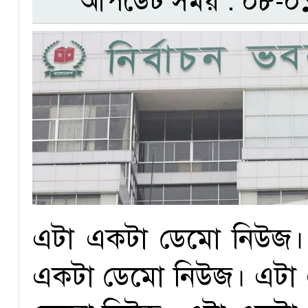
আপডেট সময় : ০৮-০১
এটা একটা ডেমো নিউজ।
একটা ডেমো নিউজ। এটা